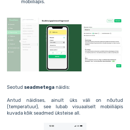
mobiiliäpis.
Seotud
seadmetega
näidis:
Antud näidises, ainult üks väli on nõutud
(temperatuur), see lubab visuaalselt mobiiliäpis
kuvada kõik seadmed üksteise all.