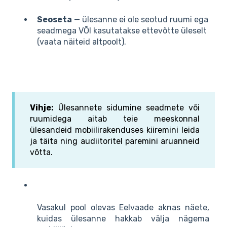
Seoseta
— ülesanne ei ole seotud ruumi ega
seadmega VÕI kasutatakse ettevõtte üleselt
(vaata näiteid altpoolt).
Vihje:
Ülesannete sidumine seadmete või
ruumidega aitab teie meeskonnal
ülesandeid mobiilirakenduses kiiremini leida
ja täita ning audiitoritel paremini aruanneid
võtta.
Vasakul pool olevas Eelvaade aknas näete,
kuidas ülesanne hakkab välja nägema