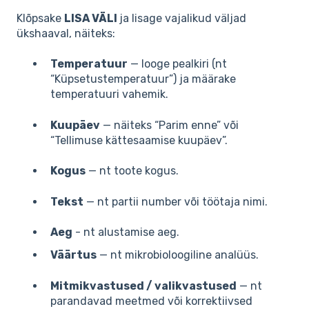
Klõpsake
LISA VÄLI
ja lisage vajalikud väljad
ükshaaval, näiteks:
Temperatuur
— looge pealkiri (nt
“Küpsetustemperatuur”) ja määrake
temperatuuri vahemik.
Kuupäev
— näiteks “Parim enne” või
“Tellimuse kättesaamise kuupäev”.
Kogus
— nt toote kogus.
Tekst
— nt partii number või töötaja nimi.
Aeg
- nt alustamise aeg.
Väärtus
— nt mikrobioloogiline analüüs.
Mitmikvastused / valikvastused
— nt
parandavad meetmed või korrektiivsed