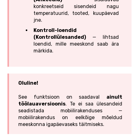
konkreetseid sisendeid nagu
temperatuurid, tooted, kuupäevad
jne.
Kontroll-loendid
(Kontrollülesanded)
— lihtsad
loendid, mille meeskond saab ära
märkida.
Oluline!
See funktsioon on saadaval
ainult
töölauaversioonis
. Te ei saa ülesandeid
seadistada mobiilirakenduses —
mobiilirakendus on eelkõige mõeldud
meeskonna igapäevaseks täitmiseks.