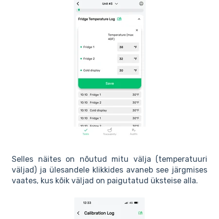
Selles näites on nõutud mitu välja (temperatuuri
väljad) ja ülesandele klikkides avaneb see järgmises
vaates, kus kõik väljad on paigutatud üksteise alla.