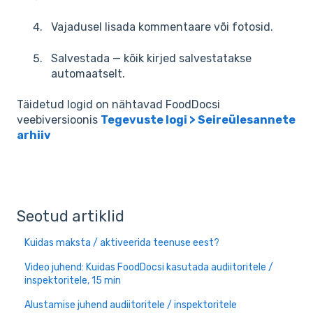
Vajadusel lisada kommentaare või fotosid.
Salvestada — kõik kirjed salvestatakse
automaatselt.
Täidetud logid on nähtavad FoodDocsi
veebiversioonis
Tegevuste logi > Seireülesannete
arhiiv
Seotud artiklid
Kuidas maksta / aktiveerida teenuse eest?
Video juhend: Kuidas FoodDocsi kasutada audiitoritele /
inspektoritele, 15 min
Alustamise juhend audiitoritele / inspektoritele