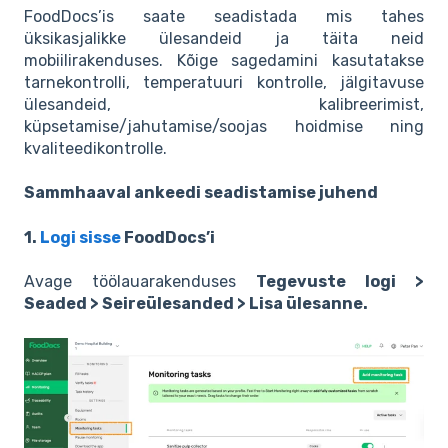
FoodDocs’is saate seadistada mis tahes
üksikasjalikke ülesandeid ja täita neid
mobiilirakenduses. Kõige sagedamini kasutatakse
tarnekontrolli, temperatuuri kontrolle, jälgitavuse
ülesandeid, kalibreerimist,
küpsetamise/jahutamise/soojas hoidmise ning
kvaliteedikontrolle.
Sammhaaval ankeedi seadistamise juhend
1.
Logi sisse
FoodDocs’i
Avage töölauarakenduses
Tegevuste logi >
Seaded > Seireülesanded > Lisa ülesanne.