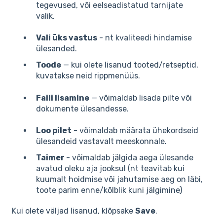
tegevused, või eelseadistatud tarnijate
valik.
Vali üks vastus
- nt kvaliteedi hindamise
ülesanded.
Toode
— kui olete lisanud tooted/retseptid,
kuvatakse neid rippmenüüs.
Faili lisamine
— võimaldab lisada pilte või
dokumente ülesandesse.
Loo pilet
- võimaldab määrata ühekordseid
ülesandeid vastavalt meeskonnale.
Taimer
- võimaldab jälgida aega ülesande
avatud oleku aja jooksul (nt teavitab kui
kuumalt hoidmise või jahutamise aeg on läbi,
toote parim enne/kõlblik kuni jälgimine)
Kui olete väljad lisanud, klõpsake
Save
.