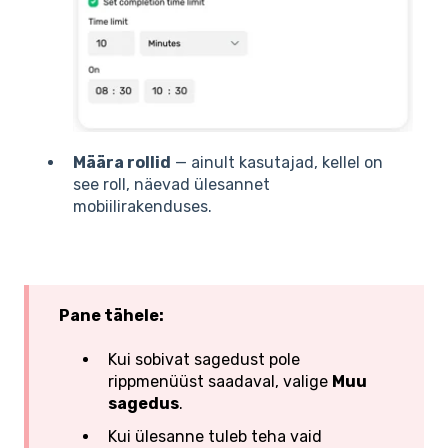
Määra rollid
— ainult kasutajad, kellel on
see roll, näevad ülesannet
mobiilirakenduses.
Pane tähele:
Kui sobivat sagedust pole
rippmenüüst saadaval, valige
Muu
sagedus
.
Kui ülesanne tuleb teha vaid