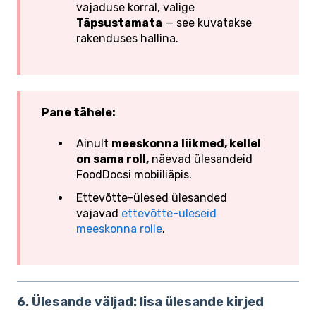
vajaduse korral, valige
Täpsustamata
— see kuvatakse
rakenduses hallina.
Pane tähele:
Ainult
meeskonna liikmed, kellel
on sama roll,
näevad ülesandeid
FoodDocsi mobiiliäpis.
Ettevõtte-ülesed ülesanded
vajavad
ettevõtte-üleseid
meeskonna rolle
.
6. Ülesande väljad: lisa ülesande kirjed