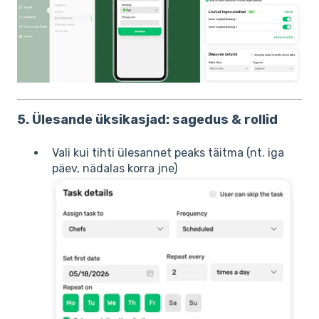
5. Ülesande üksikasjad: sagedus & rollid
Vali kui tihti ülesannet peaks täitma (nt. iga
päev, nädalas korra jne)