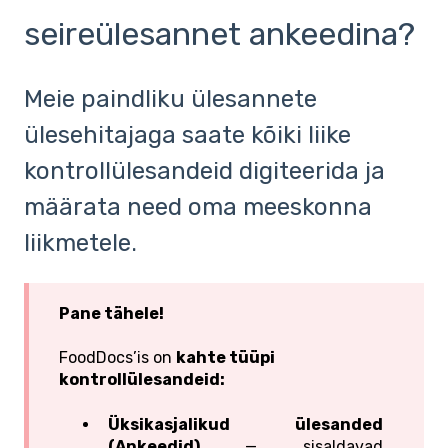
seireülesannet ankeedina?
Meie paindliku ülesannete
ülesehitajaga saate kõiki liike
kontrollülesandeid digiteerida ja
määrata need oma meeskonna
liikmetele.
Pane tähele!
FoodDocs’is on
kahte tüüpi
kontrollülesandeid:
Üksikasjalikud ülesanded
(Ankeedid)
— sisaldavad