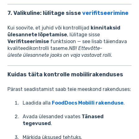
7. Valikuline: lülitage sisse
verifitseerimine
Kui soovite, et juhid või kontrollijad
kinnitaksid
ülesannete lõpetamise
, lülitage sisse
Verifitseerimise
funktsioon — see lisab täiendava
kvaliteedikontrolli taseme.
NB! Ettevõtte-
üleste ülesannete jaoks on vaja vastavat rolli.
Kuidas täita kontrolle mobiilirakenduses
Pärast seadistamist saab teie meeskond rakenduses:
Laadida alla
FoodDocs Mobiili rakenduse
.
Avada ülesanded vaates
Tänased
tegevused
.
Märkida üksused tehtuks.