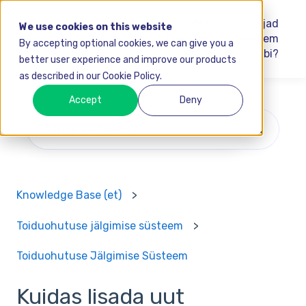
FoodDocsi
Mine
Vajad
We use cookies on this website
Akadeemia
FoodDocsi
rohkem
By accepting optional cookies, we can give you a
abi?
better user experience and improve our products
as described in our Cookie Policy.
Accept
Deny
Pakkumised puuduvad, kuna otsinguväli on tühi.
Knowledge Base (et)
Toiduohutuse jälgimise süsteem
Toiduohutuse Jälgimise Süsteem
Kuidas lisada uut