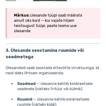
Märkus:
ülesande tüüpi saab määrata
ainult üks kord — kui vajate hiljem
teistsugust tüüpi, peate looma uue
ülesande.
3. Ülesande seostamine ruumide või
seadmetega
Ülesandeid saab seostada ettevõtte struktuuriga, et
neid oleks lihtsam organiseerida:
Seadmed
— ülesanne kehtib konkreetsele
seadmele (näiteks fritüür või külmik).
Ruumid
— ülesanne kehtib konkreetsele
ruumile (näiteks köök).