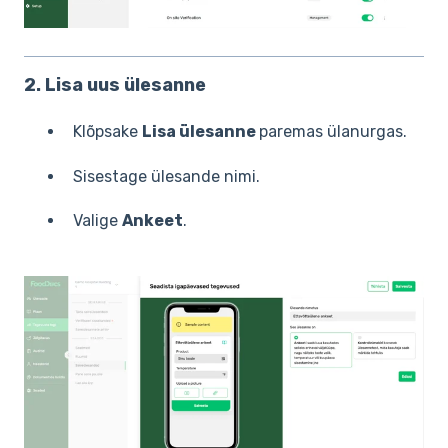
2. Lisa uus ülesanne
Klõpsake
Lisa ülesanne
paremas ülanurgas.
Sisestage ülesande nimi.
Valige
Ankeet
.