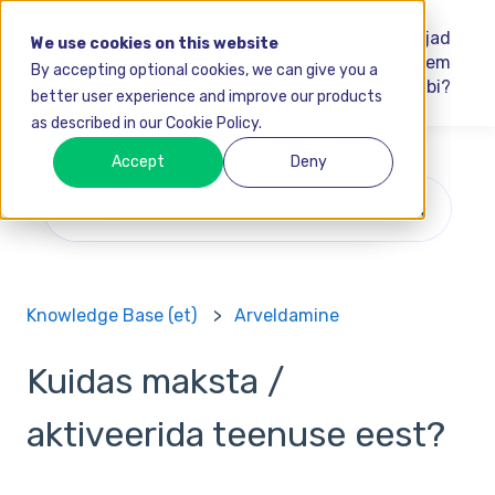
FoodDocsi
Mine
Vajad
We use cookies on this website
Akadeemia
FoodDocsi
rohkem
By accepting optional cookies, we can give you a
abi?
better user experience and improve our products
as described in our Cookie Policy.
Accept
Deny
Pakkumised puuduvad, kuna otsinguväli on tühi.
Knowledge Base (et)
Arveldamine
Kuidas maksta /
aktiveerida teenuse eest?