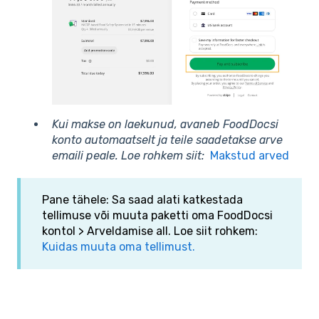
Kui makse on laekunud, avaneb FoodDocsi
konto automaatselt ja teile saadetakse arve
emaili peale. Loe rohkem siit:
Makstud arved
Pane tähele: Sa saad alati katkestada
tellimuse või muuta paketti oma FoodDocsi
kontol > Arveldamise all. Loe siit rohkem:
Kuidas muuta oma tellimust.