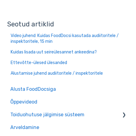
Seotud artiklid
Video juhend: Kuidas FoodDocsi kasutada audiitoritele /
inspektoritele, 15 min
Kuidas lisada uut seireülesannet ankeedina?
Ettevõtte-ülesed ülesanded
Alustamise juhend audiitoritele / inspektoritele
Alusta FoodDocsiga
Õppevideod
Toiduohutuse jälgimise süsteem
Arveldamine
Toiduohutuse Jälgimise Süsteem